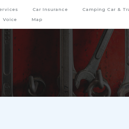
ervices
Car Insurance
Camping Car & Tra
Voice
Map